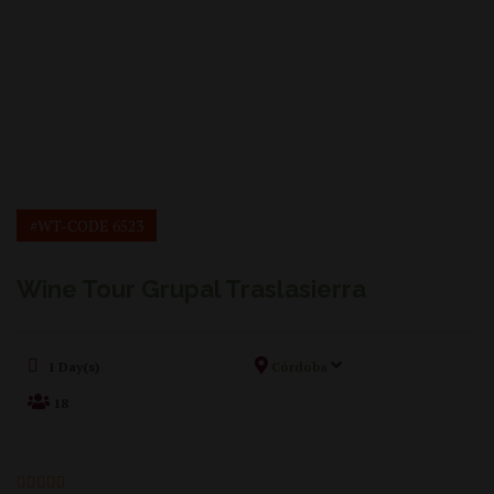
#WT-CODE 6523
Wine Tour Grupal Traslasierra
1 Day(s)
Córdoba
18