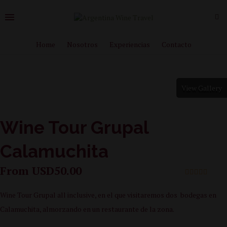
Home
Nosotros
Experiencias
Contacto
View Gallery
Wine Tour Grupal
Calamuchita
From
USD
50.00
0
5
out
Wine Tour Grupal all inclusive, en el que visitaremos dos bodegas en
of
Calamuchita, almorzando en un restaurante de la zona.