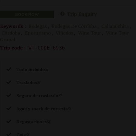
Trip Enquiry
BOOK NOW
Keywords :
Bodegas
,
Bodegas De Córdoba
,
Calamuchita
,
Córdoba
,
Enoturismo
,
Viñedos
,
Wine Tour
,
Wine Tour
Grupal
Trip code :
WT-CODE 6936
Todo incluido
Sí
Traslados
Sí
Seguro de traslasdo
Sí
Agua y snack de cortesía
Sí
Degustaciones
Sí
Guia
Sí