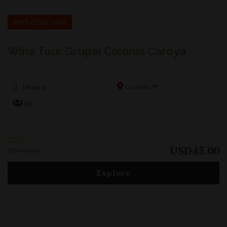
#WT-CODE 6942
Wine Tour Grupal Colonia Caroya
1 Day(s)
Córdoba
23
USD
45.00
(0 Reviews)
0
5
out
of
Explore