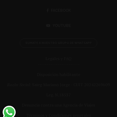
FACEBOOK
YOUTUBE
SUMATE A NUESTRO GRUPO DE WHATSAPP
Legales y FAQ
-----------------------
Disposición habilitante
Razón Social:
Saieg Mariano Jorge - CUIT 20242269609
Leg. N.18537
Denuncia contra una Agencia de Viajes
Términos y Condiciones generales