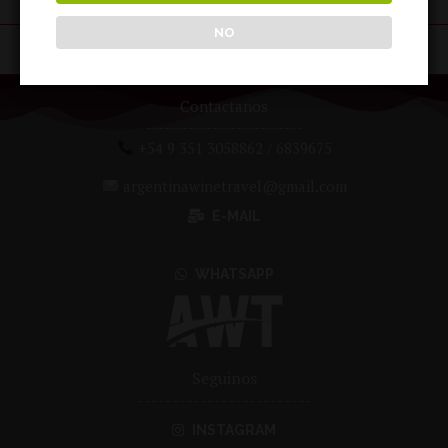
1
2
3
NO
Contactanos
--------------------------
+54 9 351 3058862 / 6839675
argentinawinetravel@gmail.com
E-MAIL
WHATSAPP
Seguinos
-------------------------
INSTAGRAM