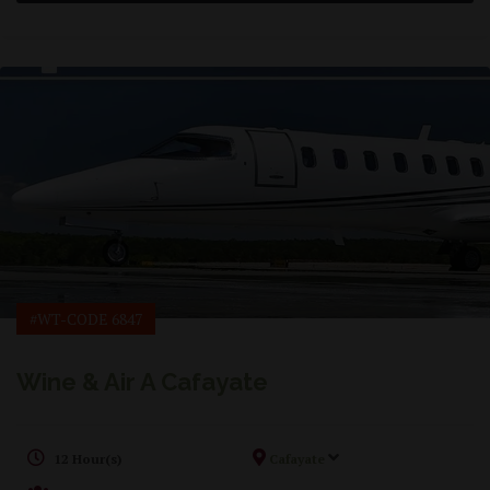
#WT-CODE 6847
Wine & Air A Cafayate
12 Hour(s)
Cafayate