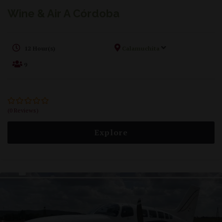
Wine & Air A Córdoba
12 Hour(s)
Calamuchita
9
(0 Reviews)
0
5
out
of
Explore