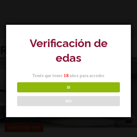
Verificación de
Related Trips
edas
Tenés que tener
18
años para acceder.
SI
NO
#WT-CODE 7919