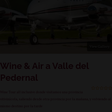
View Gallery
Wine & Air a Valle del
Pedernal
Wine Tour all inclusive donde visitamos una provincia
0
5
out
vitivinícola, saliendo desde otra provincia por la mañana, y volviendo al
of
mismo destino por la tarde