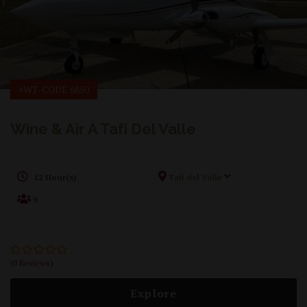
#WT-CODE 6850
Wine & Air A Tafí Del Valle
12 Hour(s)
Tafí del Valle
9
(0 Reviews)
0
5
out
of
Explore