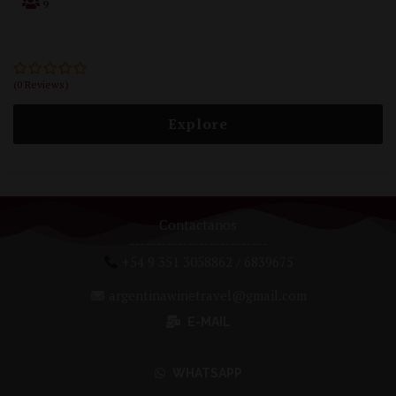
9
(0 Reviews)
0
5
out
of
Explore
Contactanos
--------------------------
+54 9 351 3058862 / 6839675
argentinawinetravel@gmail.com
E-MAIL
WHATSAPP