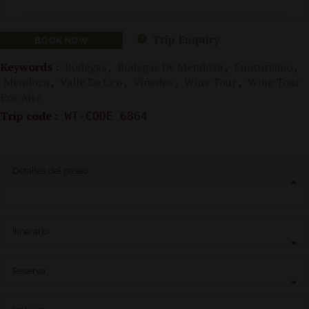
Trip Enquiry
BOOK NOW
Keywords :
Bodegas
,
Bodegas De Mendoza
,
Enoturismo
,
Mendoza
,
Valle De Uco
,
Viñedos
,
Wine Tour
,
Wine Tour
Por Aire
Trip code :
WT-CODE 6864
Detalles del paseo
Itinerario
Reserva