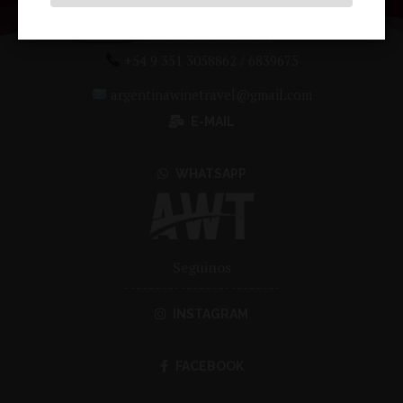
Contactanos
--------------------------
+54 9 351 3058862 / 6839675
argentinawinetravel@gmail.com
E-MAIL
WHATSAPP
Seguinos
-------------------------
INSTAGRAM
FACEBOOK