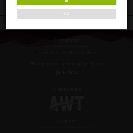
SI
«
1
2
3
4
5
»
NO
Contactanos
--------------------------
+54 9 351 3058862 / 6839675
argentinawinetravel@gmail.com
E-MAIL
WHATSAPP
Seguinos
-------------------------