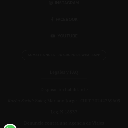
INSTAGRAM
FACEBOOK
YOUTUBE
SUMATE A NUESTRO GRUPO DE WHATSAPP
Legales y FAQ
-----------------------
Disposición habilitante
Razón Social:
Saieg Mariano Jorge - CUIT 20242269609
Leg. N.18537
Denuncia contra una Agencia de Viajes